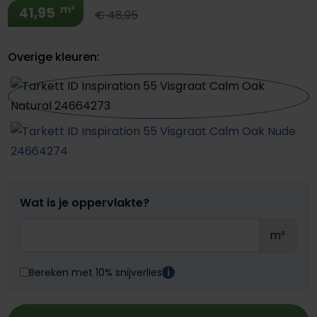
m²
41,95
€ 48,95
Overige kleuren:
Wat is je oppervlakte?
m²
Bereken met 10% snijverlies
i