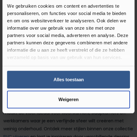
met een frisse, rustige eiken look. De lichte tinten en het
We gebruiken cookies om content en advertenties te
personaliseren, om functies voor social media te bieden
minimalistische karakter zorgen voor een modern geheel
en om ons websiteverkeer te analyseren. Ook delen we
dat moeiteloos past bij Scandinavisch, Japandi en strak
informatie over uw gebruik van onze site met onze
design. Je krijgt de sfeer van een klassieke visgraatvloer,
partners voor social media, adverteren en analyse. Deze
maar dan met het comfort en gemak van premium PVC.
partners kunnen deze gegevens combineren met andere
informatie die u aan ze heeft verstrekt of die ze hebben
Rustige visgraat met ultra matte
verzameld op basis van uw gebruik van hun services.
TEKTANIUM toplaag
Alles toestaan
De nauwkeurige print en de ultra matte TEKTANIUM toplaag
zorgen voor een natuurgetrouwe uitstraling die lang mooi
blijft. Dankzij tot wel 32 unieke planken oogt het patroon
Weigeren
levendig en realistisch, zonder dat het onrustig wordt. Dit
maakt de vloer ideaal voor woonkamers, slaapkamers en
werkkamers waar je een verfijnde sfeer wilt creëren met
weinig onderhoud. Ontdek meer stijlen binnen onze collectie
PVC vloeren
en laat je inspireren door verschillende dessins.