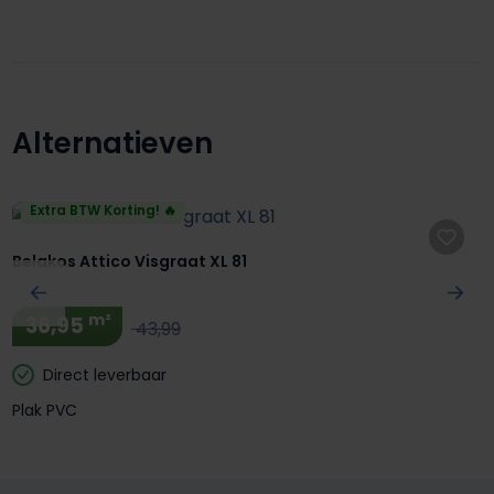
Alternatieven
Productgalerij overslaan
Extra BTW Korting! 🔥
Belakos Attico Visgraat XL 81
m²
36,95
43,99
Direct leverbaar
Plak PVC