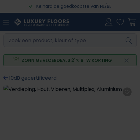
Keihard de goedkoopste van NL/BE
Ga naar de hoofdinhoud
ZONNIGE VLOERDEALS 21% BTW KORTING
10dB gecertificeerd
Afbeeldingengalerij overslaan