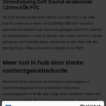
Omschrijving Soft Sound ondervloer
1,2mm Klik PVC
De Soft Sound ondervloer 1,2mm voor Klik PVC is de stille
kracht onder jouw vloer. De EQUIPPED 1016 Soft Sound is
speciaal ontwikkeld voor zwevend gelegde click PVC vloeren
en designvloeren, zodat je geniet van meer comfort, minder
geluid en een stabiele basis. Ideaal als je een vloer wilt die
prettig loopt, stiller aanvoelt en langer mooi blijft.
Meer rust in huis door sterke
contactgeluidreductie
Niemand zit te wachten op hoorbare voetstappen of
storend loopgeluid. Deze ondervloer reduceert
contactgeluid tot 18 dB, wat zorgt voor merkbaar meer rust
in huis. Dat maakt de Soft Sound ondervloer perfect voor