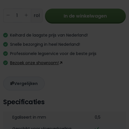
Producthoeveelheid: Voer de gewenste 
rol
In de winkelwagen
Keihard de laagste prijs van Nederland!
Snelle bezorging in heel Nederland!
Professionele legservice voor de beste prijs
Bezoek onze showroom!
Vergelijken
Specificaties
Egaliseert in mm
0,5
Geschikt voor vloerverkoeling