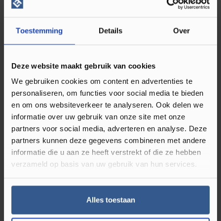
appartementen, gezinswoningen en ruimtes waar je extra
stilte waardeert. Combineer dit met een mooie click PVC
vloer uit ons assortiment en je merkt direct het verschil in
Toestemming
Details
Over
dagelijks wooncomfort. Bekijk inspiratie en mogelijkheden op
PVC vloeren
.
Deze website maakt gebruik van cookies
Geschikt voor vloerverwarming en
We gebruiken cookies om content en advertenties te
personaliseren, om functies voor social media te bieden
vloerkoeling
en om ons websiteverkeer te analyseren. Ook delen we
informatie over uw gebruik van onze site met onze
De warmtedoorgangsweerstand van 0,024 m²K/W helpt om
partners voor social media, adverteren en analyse. Deze
warmte efficiënt door te geven aan de ruimte. Hierdoor is
partners kunnen deze gegevens combineren met andere
deze ondervloer een slimme keuze in woningen met
informatie die u aan ze heeft verstrekt of die ze hebben
vloerverwarming of vloerkoeling. Je vloer blijft comfortabel
verzameld op basis van uw gebruik van hun services.
aanvoelen en het systeem kan optimaal presteren. Wil je
advies over de juiste opbouw of over het combineren met
een legservice, bekijk dan
vloer laten leggen
.
Alles toestaan