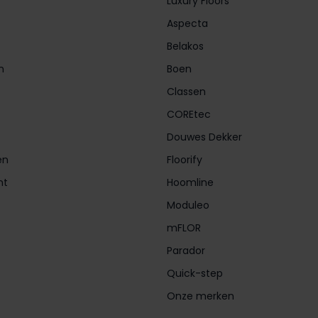
Luxury Floors
Aspecta
Belakos
n
Boen
Classen
COREtec
Douwes Dekker
en
Floorify
nt
Hoomline
Moduleo
mFLOR
Parador
Quick-step
Onze merken