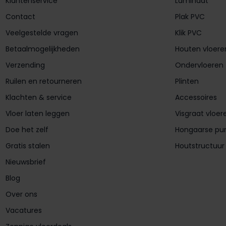
Klantenservice
Laminaat
Contact
Plak PVC
Veelgestelde vragen
Klik PVC
Betaalmogelijkheden
Houten vloere
Verzending
Ondervloeren
Ruilen en retourneren
Plinten
Klachten & service
Accessoires
Vloer laten leggen
Visgraat vloer
Doe het zelf
Hongaarse pu
Gratis stalen
Houtstructuur
Nieuwsbrief
Blog
Over ons
Vacatures