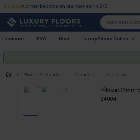
Klanten beoordelen ons met een 4.8/5
 naar de hoofdinhoud
Ga naar de zoekopdracht
Ga naar de hoofdnavigatie
Laminaat
PVC
Hout
Luxury Floors Collectie
Plinten & Profielen
Profielen
Rozetten
Afbeeldingengalerij overslaan