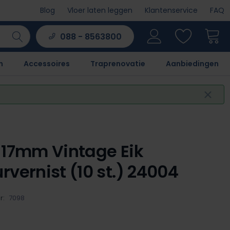
Blog
Vloer laten leggen
Klantenservice
FAQ
088 - 8563800
n
Accessoires
Traprenovatie
Aanbiedingen
 17mm Vintage Eik
rvernist (10 st.) 24004
r:
7098