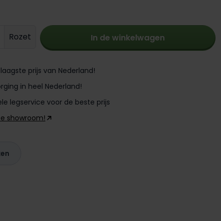
oeveelheid: Voer de gewenste hoevee
Rozet
In de winkelwagen
laagste prijs van Nederland!
rging in heel Nederland!
le legservice voor de beste prijs
ze showroom!
ken