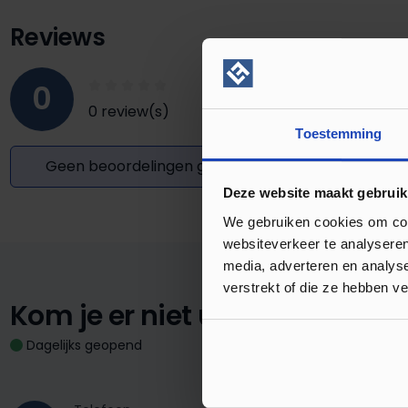
Reviews
0
0 review(s)
Toestemming
Geen beoordelingen gevonden. Deel uw inzichten
Deze website maakt gebruik
We gebruiken cookies om cont
websiteverkeer te analyseren
media, adverteren en analys
verstrekt of die ze hebben v
Kom je er niet uit?
We staan vo
Dagelijks geopend