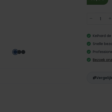
Producth
Keihard de 
Snelle bezo
Professione
Bezoek on
Vergelij