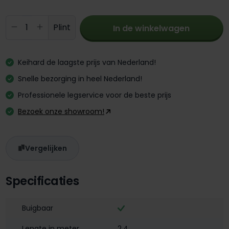
Producthoeveelheid: Voer de gewenste 
Plint
In de winkelwagen
Keihard de laagste prijs van Nederland!
Snelle bezorging in heel Nederland!
Professionele legservice voor de beste prijs
Bezoek onze showroom!
Vergelijken
Specificaties
Buigbaar
Lengte in meter
2,4