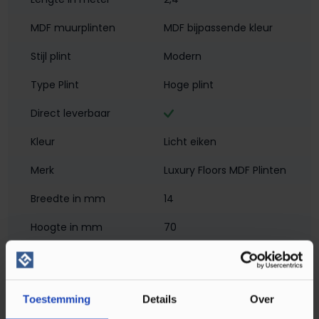
MDF muurplinten
MDF bijpassende kleur
Stijl plint
Modern
Type Plint
Hoge plint
Direct leverbaar
Kleur
Licht eiken
Merk
Luxury Floors MDF Plinten
Breedte in mm
14
Hoogte in mm
70
Materiaal
MDF - Met Folie
Montagewijze
Klikmontage
, Verlijmen
Toestemming
Details
Over
PEFC/FSC Certificatie
PEFC 70%