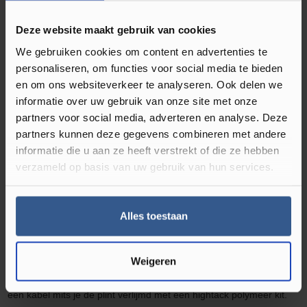
Waterbestendig‎
Deze website maakt gebruik van cookies
Soort plint
Folieplint
, Hoge plint
We gebruiken cookies om content en advertenties te
personaliseren, om functies voor social media te bieden
en om ons websiteverkeer te analyseren. Ook delen we
informatie over uw gebruik van onze site met onze
Omschrijving Rechte Folieplint Grenen
partners voor social media, adverteren en analyse. Deze
Geborsteld Bruin 27153
partners kunnen deze gegevens combineren met andere
informatie die u aan ze heeft verstrekt of die ze hebben
Ben je geen liefhebber van plakplinten? Kies dan voor MDF plinten
verzameld op basis van uw gebruik van hun services.
in bijpassende kleur van je vloer. De rechthoekige MDF muurplint
zorgt voor een ultra moderne afwerking. Hierdoor krijgt iedere
Alles toestaan
ruimte in uw woning een luxe en moderne uitstraling. De
hoge
plinten MDF muurplinten
zijn
eenvoudig te monteren met de
bevestigingsclips of zijn te verlijmen met een plinten en profielen
Weigeren
kit.
De MDF muurplinten
zijn tevens voorzien van een ruimte voor
een kabel mits je de plint verlijmd met een
high
tack polymeer kit.