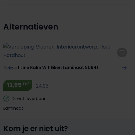
Alternatieven
Productgalerij overslaan
Budget Line Kalm Wit Eiken Laminaat 80641
m²
12,95
24,95
Direct leverbaar
Laminaat
Kom je er niet uit?