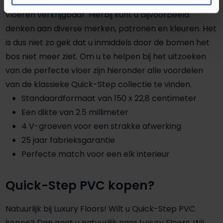
Vandaag de dag zijn er tientallen verschillende PVC-
vloeren verkrijgbaar. Hierbij kunt u bijvoorbeeld
denken aan diverse merken, patronen en kleuren. Het
is dus niet zo gek dat u inmiddels door de bomen het
bos niet meer ziet. Om u te helpen bij het uitzoeken
van de perfecte vloer zijn hieronder alle voordelen
van de klassieke Quick-Step collectie te vinden.
Standaardformaat van 150 x 22,8 centimeter
Een dikte van 2.5 millimeter
4 V-groeven voor een strakke afwerking
25 jaar fabrieksgarantie
Perfecte match voor een elk interieur
Quick-Step PVC kopen?
Natuurlijk bij Luxury Floors! Wilt u Quick-Step PVC
kopen? Dan gaat u natuurlijk naar Luxury Floors. Wij