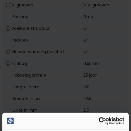
V-groeven
4 V-groeven
Formaat
Groot
Voelbare structuur
Matlook
Vloerverwarming geschikt
Slijtlaag
0,55mm
Fabrieksgarantie
25 jaar
Lengte in cm
150
Breedte in cm
22,8
Dikte in mm
2,5