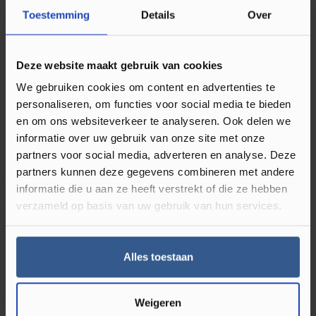
Omschrijving Quick-step Fuse
Toestemming
Details
Over
SGMPC20321 Serene Eik Licht Naturel
De Quick-step Fuse SGMPC20321 Serene Eik Licht
Deze website maakt gebruik van cookies
Naturel hebben een zeer matte afwerking die
We gebruiken cookies om content en advertenties te
bovendien zeer goed te onderhouden is. Vlekken
personaliseren, om functies voor social media te bieden
en om ons websiteverkeer te analyseren. Ook delen we
krijgen minder grip op de unieke toplaag en zijn
informatie over uw gebruik van onze site met onze
makkelijk te verwijderen. QuickStep Fuse PVC heeft
partners voor social media, adverteren en analyse. Deze
een gebruikersklasse van 33! Deze vloeren worden op
partners kunnen deze gegevens combineren met andere
een geëgaliseerde ondergrond verlijmd. Door het
informatie die u aan ze heeft verstrekt of die ze hebben
unieke productieproces zijn de vloeren QuickStep
verzameld op basis van uw gebruik van hun services.
Fuse PVC vloeren spanningsarm en vertonen ze geen
krimp. Daarnaast is QuickStep Fuse PVC 100%
Alles toestaan
recyclebaar.
Voordelen van de Quick-Step Fuse
Weigeren