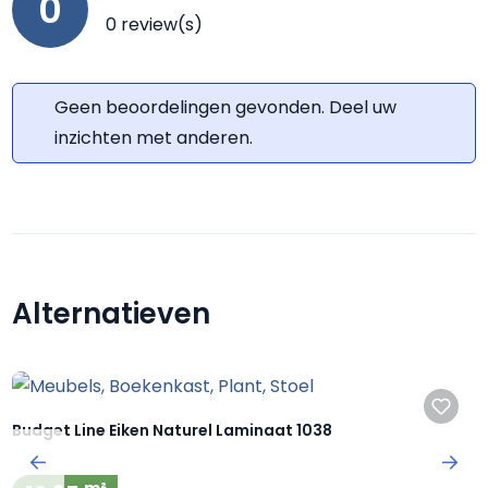
0
0 review(s)
Geen beoordelingen gevonden. Deel uw
inzichten met anderen.
Alternatieven
Productgalerij overslaan
Budget Line Eiken Naturel Laminaat 1038