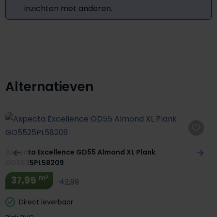
inzichten met anderen.
Alternatieven
Productgalerij overslaan
Aspecta Excellence GD55 Almond XL Plank
GD5525PL58209
m²
37,95
42,99
Direct leverbaar