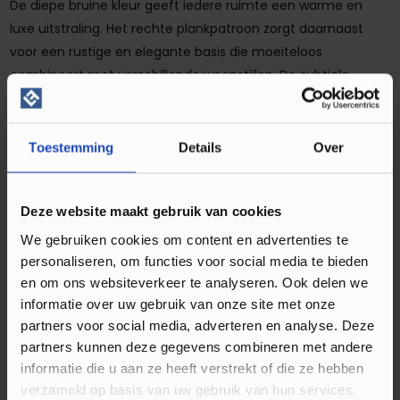
De diepe bruine kleur geeft iedere ruimte een warme en
luxe uitstraling. Het rechte plankpatroon zorgt daarnaast
voor een rustige en elegante basis die moeiteloos
combineert met verschillende woonstijlen. De subtiele
houtdetails en natuurlijke structuur voegen extra diepte toe
aan het interieur.
Toestemming
Details
Over
Met de Parador Classic 2025 Eiken Oxford donkerbruin creëer
je eenvoudig een sfeervolle woonomgeving die perfect past
Deze website maakt gebruik van cookies
in woonkamers, slaapkamers, werkkamers en andere
We gebruiken cookies om content en advertenties te
intensief gebruikte ruimtes. Dankzij het tijdloze karakter blijft
personaliseren, om functies voor social media te bieden
deze vloer jarenlang een stijlvolle keuze.
en om ons websiteverkeer te analyseren. Ook delen we
informatie over uw gebruik van onze site met onze
Wil je naast laminaat ook andere onderhoudsvriendelijke
partners voor social media, adverteren en analyse. Deze
vloeren ontdekken? Bekijk dan ook de collectie
PVC vloeren
partners kunnen deze gegevens combineren met andere
voor extra inspiratie en woonideeën.
informatie die u aan ze heeft verstrekt of die ze hebben
verzameld op basis van uw gebruik van hun services.