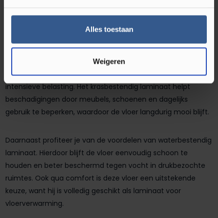
Praktische eigenschappen en
voordelen
Alles toestaan
Naast de luxe uitstraling biedt deze vloer uitstekende
prestaties voor dagelijks gebruik. De vloer heeft een dikte
Weigeren
van 8 mm en is ontworpen om bestand te zijn tegen
intensieve belasting. Het krasbestendig laminaat helpt
beschadigingen door meubels, schoenen en dagelijks
gebruik te beperken, waardoor de vloer langdurig mooi blijft.
Daarnaast profiteer je van de voordelen van waterbestendig
laminaat. Hierdoor blijft de vloer eenvoudig schoon te
houden en beter beschermd tegen vocht in drukbezochte
ruimtes. Ook qua comfort is deze vloer een uitstekende
keuze, want hij is volledig geschikt als laminaat voor
vloerverwarming.