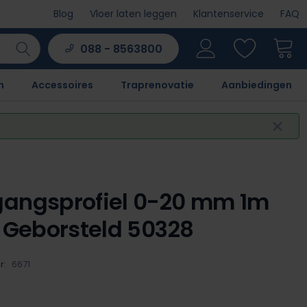
Blog
Vloer laten leggen
Klantenservice
FAQ
088 - 8563800
n
Accessoires
Traprenovatie
Aanbiedingen
angsprofiel 0-20 mm 1m
r Geborsteld 50328
r:
6671