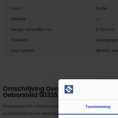
Soort
Profiel
Matlook
Hoogte verschillen tot
0-20 mm
Profielen
Overgangsp
Soort profiel
Klik PVC
, La
Omschrijving Overgangsprofiel 0-20
Geborsteld 50328
Overgangsprofiel zelfklevend met plakstrip. Verkrijgbaar in zes kl
Toestemming
en 3 meter. Dit profiel vangt hoogteverschillen van 0 tot 20 mm o