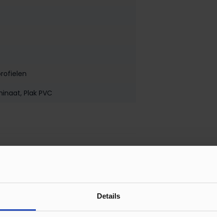
rofielen
minaat
, Plak PVC
 mm 1m Zilver
euren en in twee verschillende formaten 1
Details
p moeiteloos op.