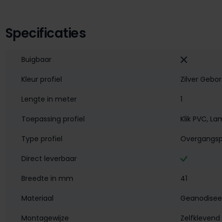
Specificaties
Buigbaar
Kleur profiel
Zilver Gebor
Lengte in meter
1
Toepassing profiel
Klik PVC
, La
Type profiel
Overgangspr
Direct leverbaar
Breedte in mm
41
Materiaal
Geanodisee
Montagewijze
Zelfklevend