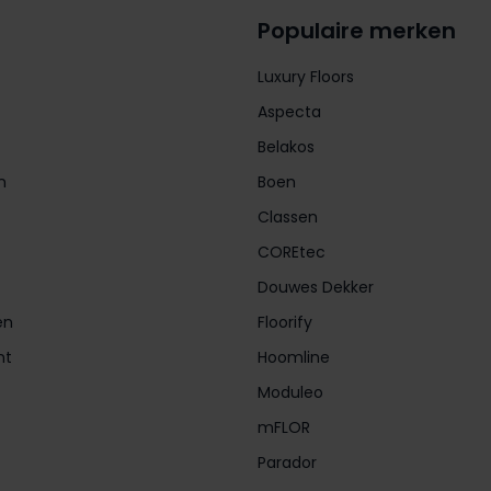
Populaire merken
Luxury Floors
Aspecta
Belakos
n
Boen
Classen
COREtec
Douwes Dekker
en
Floorify
nt
Hoomline
Moduleo
mFLOR
Parador