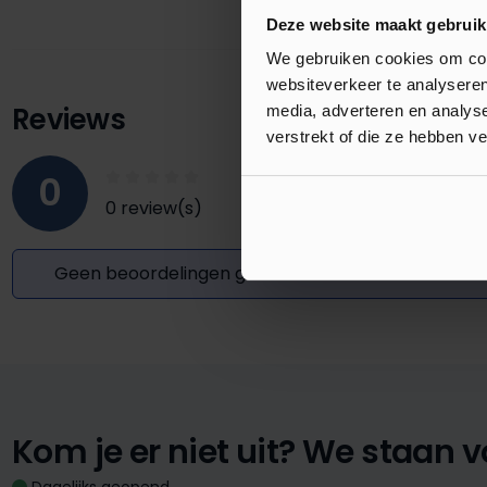
Deze website maakt gebruik
We gebruiken cookies om cont
websiteverkeer te analyseren
Reviews
media, adverteren en analys
verstrekt of die ze hebben v
0
0 review(s)
Geen beoordelingen gevonden. Deel uw inzichten
Kom je er niet uit?
We staan vo