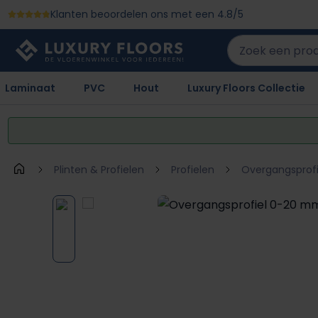
Klanten beoordelen ons met een 4.8/5
 naar de hoofdinhoud
Ga naar de zoekopdracht
Ga naar de hoofdnavigatie
Laminaat
PVC
Hout
Luxury Floors Collectie
Plinten & Profielen
Profielen
Overgangsprofi
Afbeeldingengalerij overslaan