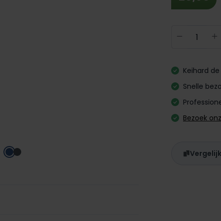
Producth
Keihard de 
Snelle bezo
Professione
Bezoek on
Vergelij