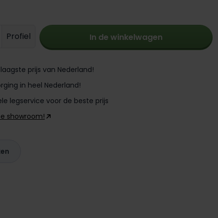
oeveelheid: Voer de gewenste hoevee
Profiel
In de winkelwagen
laagste prijs van Nederland!
rging in heel Nederland!
le legservice voor de beste prijs
ze showroom!
ken