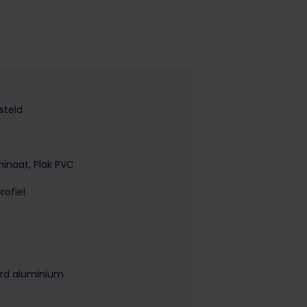
steld
minaat
, Plak PVC
ofiel
rd aluminium