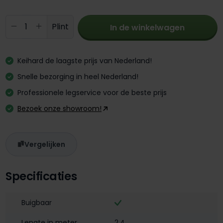
Producthoeveelheid: Voer de gewenste 
Plint
In de winkelwagen
Keihard de laagste prijs van Nederland!
Snelle bezorging in heel Nederland!
Professionele legservice voor de beste prijs
Bezoek onze showroom!
Vergelijken
Specificaties
Buigbaar
Lengte in meter
2,4