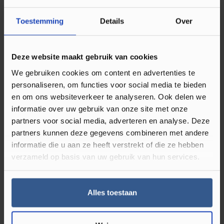
PEFC/FSC Certificatie
FSC Mix 70%
Toestemming
Details
Over
Soort plint
Hoge plint
Deze website maakt gebruik van cookies
We gebruiken cookies om content en advertenties te
Omschrijving MDF Koloniale Plint 90x12
personaliseren, om functies voor social media te bieden
RAL 9010 Zuiver Wit 16010
en om ons websiteverkeer te analyseren. Ook delen we
informatie over uw gebruik van onze site met onze
De Koloniale plint in wit is een prachtige toevoeging
partners voor social media, adverteren en analyse. Deze
aan uw interieur. Gemaakt van hoogwaardig MDF, is
partners kunnen deze gegevens combineren met andere
deze plint niet alleen stijlvol en elegant, maar ook nog
informatie die u aan ze heeft verstrekt of die ze hebben
verzameld op basis van uw gebruik van hun services.
eens zeer praktisch. De koloniale plint in wit
beschermt uw muren tegen stoten, krassen en
andere beschadigingen en zorgt daarmee voor een
Alles toestaan
langere levensduur van uw muren.