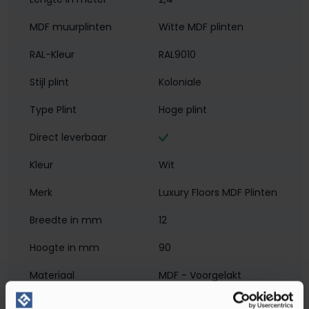
MDF muurplinten
Witte MDF plinten
RAL-Kleur
RAL9010
Stijl plint
Koloniale
Type Plint
Hoge plint
Direct leverbaar
Kleur
Wit
Merk
Luxury Floors MDF Plinten
Breedte in mm
12
Hoogte in mm
90
Materiaal
MDF - Voorgelakt
Montagewijze
Verlijmen