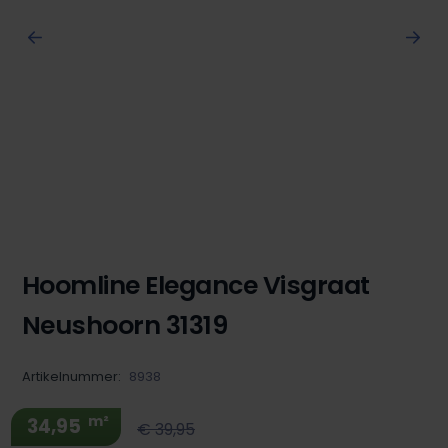
Hoomline Elegance Visgraat
Neushoorn 31319
Artikelnummer:
8938
m²
34,95
€ 39,95