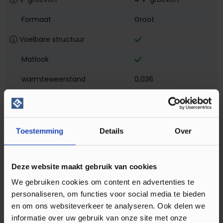
Formaat
Groot
Voelbare structuur
Matlook
warmteweerstand
0,036
Vloerverwarming geschikt
Slijtlaag
0,55mm
Toestemming
Details
Over
Fabrieksgarantie
15 jaar
Lengte in cm
76
Deze website maakt gebruik van cookies
Breedte in cm
15,8
We gebruiken cookies om content en advertenties te
personaliseren, om functies voor social media te bieden
Dikte in mm
2,5
en om ons websiteverkeer te analyseren. Ook delen we
informatie over uw gebruik van onze site met onze