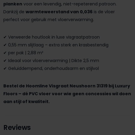
planken
voor een levendig, niet-repeterend patroon.
Dankzij de
warmteweerstand van 0,036
is de vloer
perfect voor gebruik met vloerverwarming.
✔ Verweerde houtlook in luxe visgraatpatroon
✔ 0,55 mm slijtlaag – extra sterk en krasbestendig
✔ per pak | 2,88 m²
✔ Ideaal voor vloerverwarming | Dikte 2,5 mm
✔ Geluiddempend, onderhoudsarm en stijlvol
Bestel de Hoomline Visgraat Neushoorn 31319 bij Luxury
Floors – dé PVC vloer voor wie geen concessies wil doen
aan stijl of kwaliteit.
Reviews