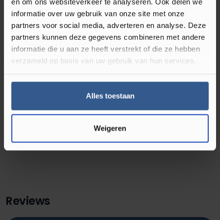
en om ons websiteverkeer te analyseren. Ook delen we
informatie over uw gebruik van onze site met onze
Omschrijving Hoeklijnprofiel 10 mm
partners voor social media, adverteren en analyse. Deze
Prestige Eiken 63003
partners kunnen deze gegevens combineren met andere
informatie die u aan ze heeft verstrekt of die ze hebben
verzameld op basis van uw gebruik van hun services.
Een profiel op kleur maakt je vloer af! Dit 8 mm hoeklijnprofiel
van geanodiseerd aluminium is 24,5 mm breed en 200 cm lang.
Het is zelfklevend en in meer dan 175 kleuren folie verkrijgbaar.
Alles toestaan
Je vind de best bijpassende kleur profiel op de productpagina
van de gekozen vloer.
Weigeren
Reviews