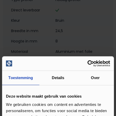
Direct leverbaar
Kleur
Bruin
Breedte in mm
24,5
Hoogte in mm
8
Materiaal
Aluminium met folie
Montagewijze
Zelfklevend
Breedte in meter
2
Toestemming
Details
Over
Matlook
Profielen
Hoeklijn- en eindprofielen
Deze website maakt gebruik van cookies
Soort profiel
Laminaat
We gebruiken cookies om content en advertenties te
personaliseren, om functies voor social media te bieden