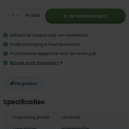
Producthoeveelheid: Voer de gewenste 
Profiel
In de winkelwagen
Keihard de laagste prijs van Nederland!
Snelle bezorging in heel Nederland!
Professionele legservice voor de beste prijs
Bezoek onze showroom!
Vergelijken
Specificaties
Toepassing profiel
Laminaat
Type profiel
Hoeklijnprofiel