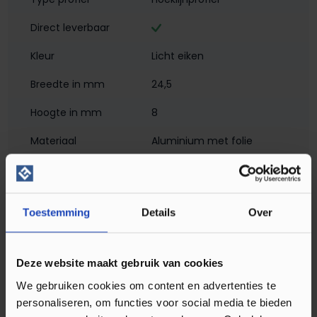
Direct leverbaar
Kleur
Licht eiken
Breedte in mm
24,5
Hoogte in mm
8
Materiaal
Aluminium met folie
Montagewijze
Zelfklevend
Breedte in meter
2
Toestemming
Details
Over
Matlook
Profielen
Hoeklijn- en eindprofielen
Deze website maakt gebruik van cookies
Soort profiel
Laminaat
We gebruiken cookies om content en advertenties te
personaliseren, om functies voor social media te bieden