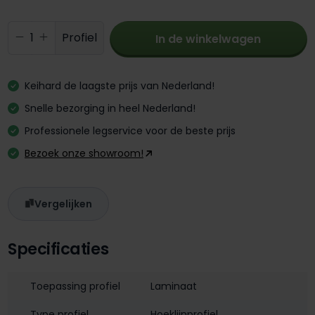
Producthoeveelheid: Voer de gewenste 
Profiel
In de winkelwagen
Keihard de laagste prijs van Nederland!
Snelle bezorging in heel Nederland!
Professionele legservice voor de beste prijs
Bezoek onze showroom!
Vergelijken
Specificaties
Toepassing profiel
Laminaat
Type profiel
Hoeklijnprofiel