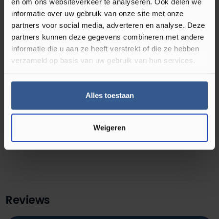
en om ons websiteverkeer te analyseren. Ook delen we
informatie over uw gebruik van onze site met onze
Omschrijving Hoeklijnprofiel 10 mm
partners voor social media, adverteren en analyse. Deze
Beuken Licht 63023
partners kunnen deze gegevens combineren met andere
informatie die u aan ze heeft verstrekt of die ze hebben
verzameld op basis van uw gebruik van hun services.
Een profiel op kleur maakt je vloer af! Dit 8 mm hoeklijnprofiel
van geanodiseerd aluminium is 24,5 mm breed en 200 cm lang.
Het is zelfklevend en in meer dan 175 kleuren folie verkrijgbaar.
Alles toestaan
Je vind de best bijpassende kleur profiel op de productpagina
van de gekozen vloer.
Weigeren
Reviews