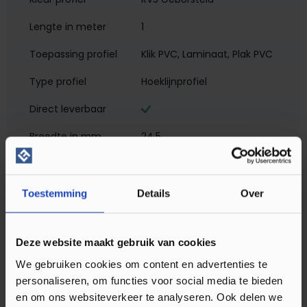
Lengte in meter
1
Toepassing profiel
Klik PVC
, Laminaat
, Plak PVC
Type profiel
Hoeklijnprofiel
Direct leverbaar
Breedte in mm
24,5
Hoogte in mm
10
Materiaal
Geanodiseerd aluminium
Toestemming
Details
Over
Montagewijze
Zelfklevend
Deze website maakt gebruik van cookies
Matlook
We gebruiken cookies om content en advertenties te
Profielen
Hoeklijn- en eindprofielen
personaliseren, om functies voor social media te bieden
en om ons websiteverkeer te analyseren. Ook delen we
Soort profiel
Klik PVC
, Laminaat
, Plak PVC