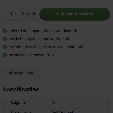
Producthoeveelheid: Voer de gewenste 
Profiel
In de winkelwagen
Keihard de laagste prijs van Nederland!
Snelle bezorging in heel Nederland!
Professionele legservice voor de beste prijs
Bezoek onze showroom!
Vergelijken
Specificaties
Buigbaar
Kleur profiel
RVS Geborsteld