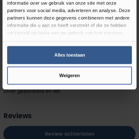
informatie over uw gebruik van onze site met onze
partners voor social media, adverteren en analyse. Deze
partners kunnen deze gegevens combineren met andere
Omschrijving Hoeklijnprofiel 10 mm 1m
informatie die u aan ze heeft verstrekt of die ze hebben
RVS Geborsteld 69107
verzameld op basis van uw gebruik van hun services.
Maak je laminaatvloer af met een 10 mm aluminium
Alles toestaan
hoekprofiel. Hoekprofielen zijn in verschillende
hoogtes verkrijgbaar namelijk 4 mm, 10 mm, 17 mm en
20 mm. Dit profiel is verkrijgbaar in acht verschillende
Weigeren
kleuren: RVS, brons, zilver, RVS geborsteld, zwart, goud,
zilver geborsteld en wit.
Reviews
Review achterlaten