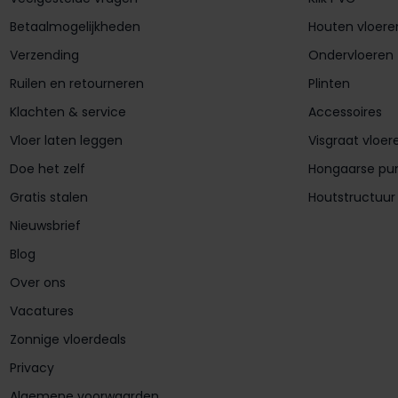
Betaalmogelijkheden
Houten vloere
Verzending
Ondervloeren
Ruilen en retourneren
Plinten
Klachten & service
Accessoires
Vloer laten leggen
Visgraat vloer
Doe het zelf
Hongaarse pu
Gratis stalen
Houtstructuur
Nieuwsbrief
Blog
Over ons
Vacatures
Zonnige vloerdeals
Privacy
Algemene voorwaarden