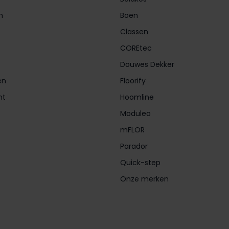
n
Boen
Classen
COREtec
Douwes Dekker
en
Floorify
nt
Hoomline
Moduleo
mFLOR
Parador
Quick-step
Onze merken