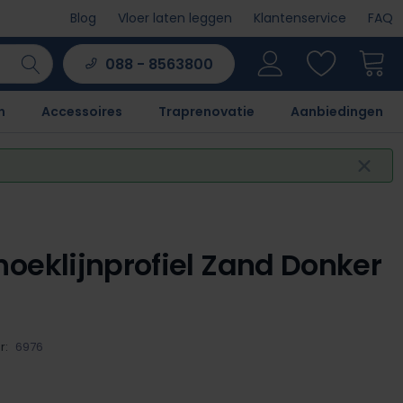
Blog
Vloer laten leggen
Klantenservice
FAQ
088 - 8563800
n
Accessoires
Traprenovatie
Aanbiedingen
oeklijnprofiel Zand Donker
r:
6976