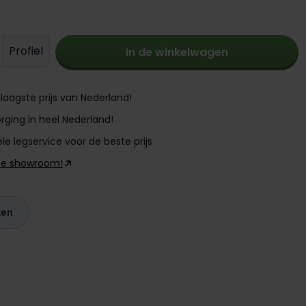
oeveelheid: Voer de gewenste hoevee
Profiel
In de winkelwagen
laagste prijs van Nederland!
rging in heel Nederland!
le legservice voor de beste prijs
ze showroom!
ken