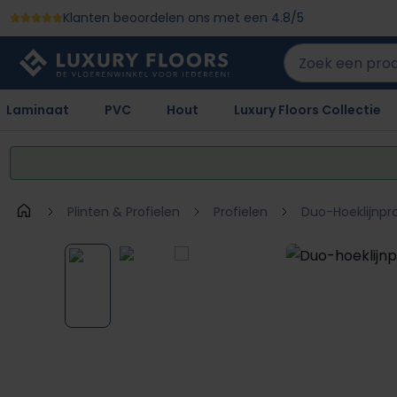
Klanten beoordelen ons met een 4.8/5
 naar de hoofdinhoud
Ga naar de zoekopdracht
Ga naar de hoofdnavigatie
Laminaat
PVC
Hout
Luxury Floors Collectie
Plinten & Profielen
Profielen
Duo-Hoeklijnpro
Afbeeldingengalerij overslaan