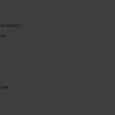
aat
, Plak PVC
fiel
folie