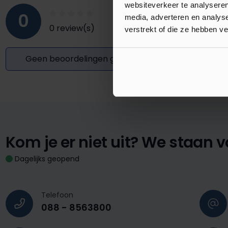
websiteverkeer te analyseren
0
media, adverteren en analys
0 review(s)
verstrekt of die ze hebben v
Geen beoordelingen gevonden. Deel uw inzichten
Kom je er niet uit?
We staan vo
Dagelijks geopend
Telefoon
088 - 8563800