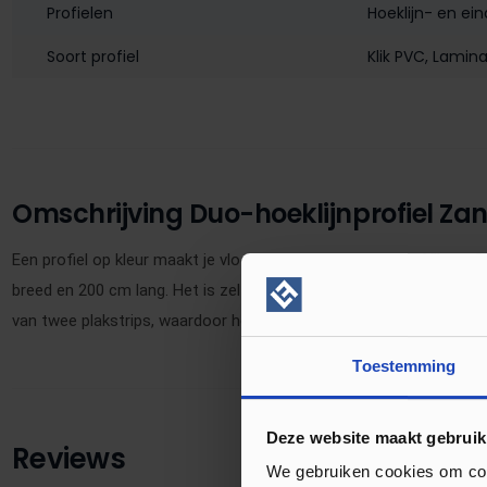
Profielen
Hoeklijn- en ein
Soort profiel
Klik PVC
, Lamin
Omschrijving Duo-hoeklijnprofiel Za
Een profiel op kleur maakt je vloer af! Dit 30 mm duo-hoeklijnpro
breed en 200 cm lang. Het is zelfklevend en in meer dan 175 kleuren 
van twee plakstrips, waardoor het ook andersom gemonteerd kan
Toestemming
Deze website maakt gebruik
Reviews
We gebruiken cookies om cont