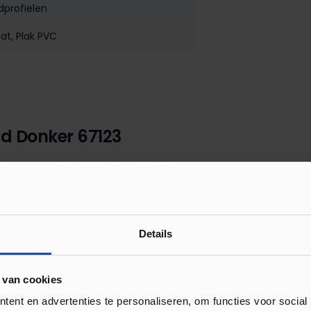
dprofielen
aat
, Plak PVC
nd Donker 67123
fiel van geanodiseerd aluminium is 24,5 mm
folie verkrijgbaar. Dit profiel is voorzien
 worden.
Details
 van cookies
ent en advertenties te personaliseren, om functies voor social