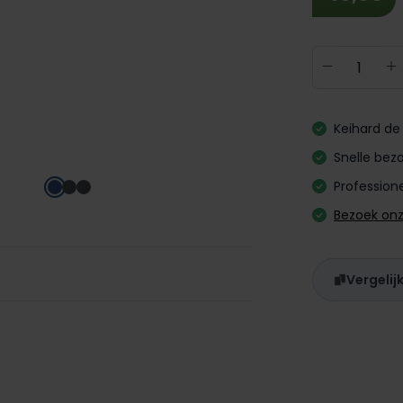
Producth
Keihard de 
Snelle bezo
Professione
Bezoek on
Vergelij