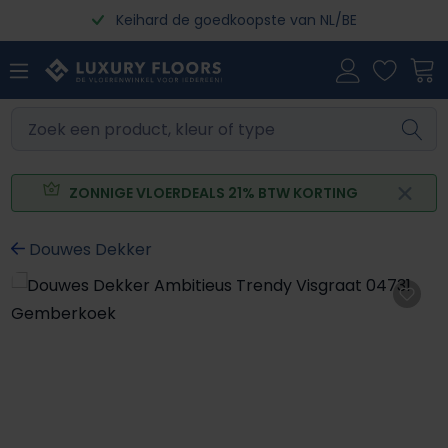
Keihard de goedkoopste van NL/BE
Ga naar de hoofdinhoud
ZONNIGE VLOERDEALS 21% BTW KORTING
Douwes Dekker
Afbeeldingengalerij overslaan