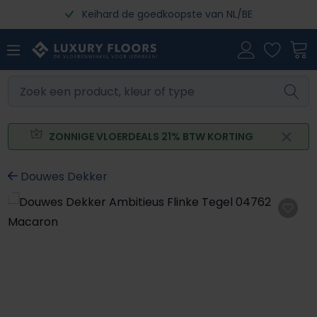
Keihard de goedkoopste van NL/BE
Ga naar de hoofdinhoud
ZONNIGE VLOERDEALS 21% BTW KORTING
Douwes Dekker
Afbeeldingengalerij overslaan