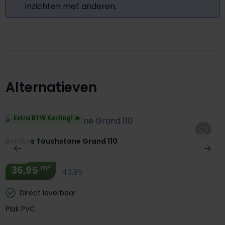
inzichten met anderen.
Alternatieven
Productgalerij overslaan
Extra BTW Korting! 🔥
Belakos Touchstone Grand 110
m²
36,95
43,95
Direct leverbaar
Plak PVC