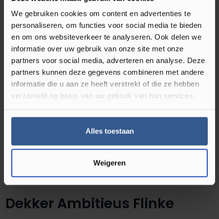
Tegels staat er al jaren om bekend dat het een
We gebruiken cookies om content en advertenties te
personaliseren, om functies voor social media te bieden
tijdloos karakter heeft. Dit is niet zo gek aangezien
en om ons websiteverkeer te analyseren. Ook delen we
veel huizen vroeger een tegelvloer hadden. Vandaag
informatie over uw gebruik van onze site met onze
de dag is dit nog steeds ontzettend hip! Bovendien is
partners voor social media, adverteren en analyse. Deze
de Douwes Dekker PVC vloer Ambitieus Flinke Tegel
partners kunnen deze gegevens combineren met andere
04762 in de kleur macaron gemakkelijk te
informatie die u aan ze heeft verstrekt of die ze hebben
combineren met verschillende kleuren en meubels.
verzameld op basis van uw gebruik van hun services.
Het maakt dus niet uit waarmee u deze vloer gaat
combineren, want de PVC vloer zal altijd een
Alles toestaan
uitblinker worden in uw woning!
Weigeren
Voordelen van de Douwes
Dekker Ambitieus Flinke