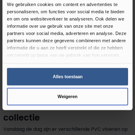
effect gecreëerd zodat uw woning ruimer lijkt.
We gebruiken cookies om content en advertenties te
Bovendien beschikt de COREtec Essentials
personaliseren, om functies voor social media te bieden
Herringbone Series in de kleur Texas Oak H54 over
en om ons websiteverkeer te analyseren. Ook delen we
informatie over uw gebruik van onze site met onze
een 100% waterdichte bovenlaag. Dit zorgt ervoor dat
partners voor social media, adverteren en analyse. Deze
water niet meer in de vloer kan trekken om
partners kunnen deze gegevens combineren met andere
beschadigingen aan te richten. Leg deze PVC vloer
informatie die u aan ze heeft verstrekt of die ze hebben
dan ook met een gerust hart in bijvoorbeeld uw
verzameld op basis van uw gebruik van hun services.
keuken, badkamer of het toilet!
Alles toestaan
Voordelen van de COREtec
Weigeren
Essentials Herringbone
collectie
Vandaag de dag zijn er verschillende PVC vloeren op