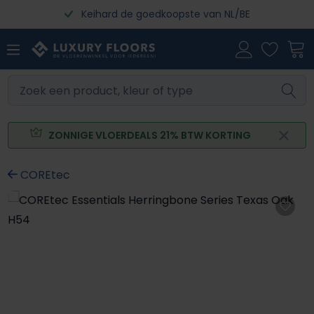
Keihard de goedkoopste van NL/BE
Ga naar de hoofdinhoud
ZONNIGE VLOERDEALS 21% BTW KORTING
COREtec
Afbeeldingengalerij overslaan