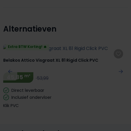
Alternatieven
Productgalerij overslaan
Extra BTW Korting! 🔥
Belakos Attico Visgraat XL 81 Rigid Click PVC
m²
45,85
53,99
Direct leverbaar
Inclusief ondervloer
Klik PVC