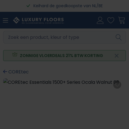
Keihard de goedkoopste van NL/BE
Ga naar de hoofdinhoud
ZONNIGE VLOERDEALS 21% BTW KORTING
COREtec
Afbeeldingengalerij overslaan