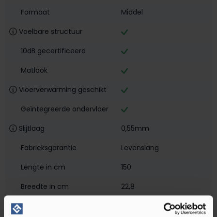
Formaat
Middel
Voelbare structuur
10dB gecertificeerd
Matlook
Vloerverwarming geschikt
Geïntegreerde ondervloer
Slijtlaag
0,55mm
Fabrieksgarantie
Levenslang
Lengte in cm
150
Breedte in cm
22,8
Dikte in mm
8,5