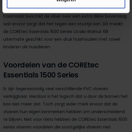
nodig. Hiermee verwijdert u eenvoudig al het stof en vuil om
eventuele krassen aan uw PVC vloer te voorkomen.
Daarnaast beschikt de vloer over een extra dikke bovenlaag
wat ervoor zorgt dat het tegen een stootje kan. Dit maakt
de COREtec Essentials 1500 Series Ocala Walnut 68
uitermate geschikt voor een druk huishouden met zowel
kinderen als huisdieren.
Voordelen van de COREtec
Essentials 1500 Series
Er zijn tegenwoordig veel verschillende PVC vloeren
verkrijgbaar. Hierdoor is het logisch dat u door de bomen het
bos niet meer ziet. Toch zorgt ieder merk ervoor dat de
vloeren hun eigen kenmerken hebben om onderscheidend
te blijven. Niet voor niets hebben de COREtec Essentials 1500
series vloeren voordelen die soortgelijke vloeren niet