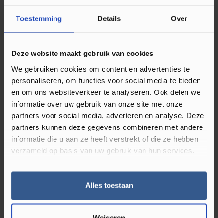
Toestemming
Details
Over
Omschrijving COREtec Essentials 1500+
Series Ocala Walnut 68
Deze website maakt gebruik van cookies
Bent u een echte liefhebber van een stoer industrieel
We gebruiken cookies om content en advertenties te
interieur? Dan mag de COREtec Essentials 1500 Series Ocala
personaliseren, om functies voor social media te bieden
en om ons websiteverkeer te analyseren. Ook delen we
Walnut 68 zeker weten niet in uw woning ontbreken. Deze
informatie over uw gebruik van onze site met onze
schitterende bruine vloer weerspiegelt de natuurlijke
partners voor social media, adverteren en analyse. Deze
schoonheid van echt hout. Hierdoor zal iedereen ervan
partners kunnen deze gegevens combineren met andere
overtuigd zijn dat uw woning een houten vloer heeft. Toch
informatie die u aan ze heeft verstrekt of die ze hebben
klopt dit niet. Deze vloer is namelijk gemaakt van
verzameld op basis van uw gebruik van hun services.
hoogwaardig polyvinylchloride. Dit materiaal staat ook wel
bekend onder de afkorting PVC en heeft veel voordelen. Zo
is een PVC vloer bijvoorbeeld 100% waterbestendig, waardoor
Alles toestaan
de vloer gemakkelijker te reinigen is dan een houten vloer.
Voor het reinigen heeft u slechts een stofzuiger en dweil
Weigeren